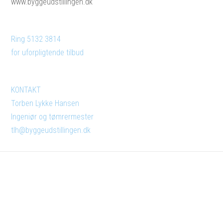
www.byggeudstillingen.dk
Ring 5132 3814
for uforpligtende tilbud
KONTAKT
Torben Lykke Hansen
Ingeniør og tømrermester
tlh@byggeudstillingen.dk